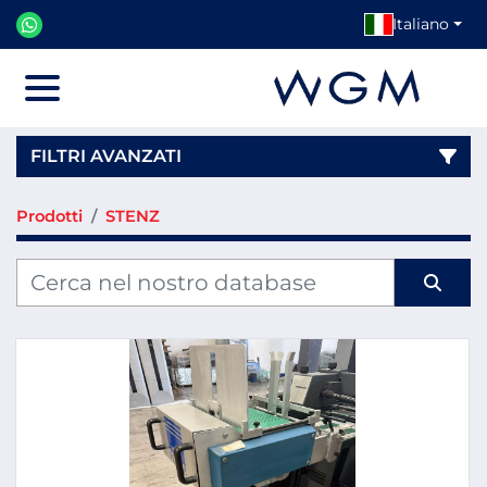
Italiano
Menu
FILTRI AVANZATI
Prodotti
STENZ
Categoria
Produttore
Modello