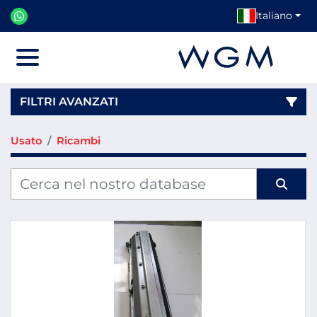
Italiano
Menu
FILTRI AVANZATI
Usato
Ricambi
Categoria
Produttore
Modello