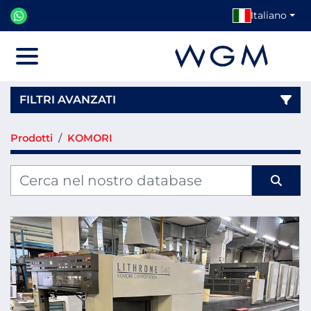
Italiano
Menu
FILTRI AVANZATI
Prodotti
KOMORI
Categoria
Produttore
Modello