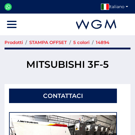
Italiano
Menu
Prodotti
STAMPA OFFSET
5 colori
14894
MITSUBISHI 3F-5
CONTATTACI