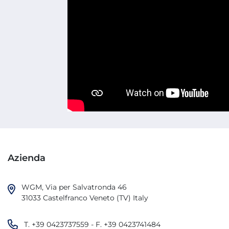
Azienda
WGM, Via per Salvatronda 46

31033 Castelfranco Veneto (TV) Italy
T.
+39 0423737559
- F.
+39 0423741484