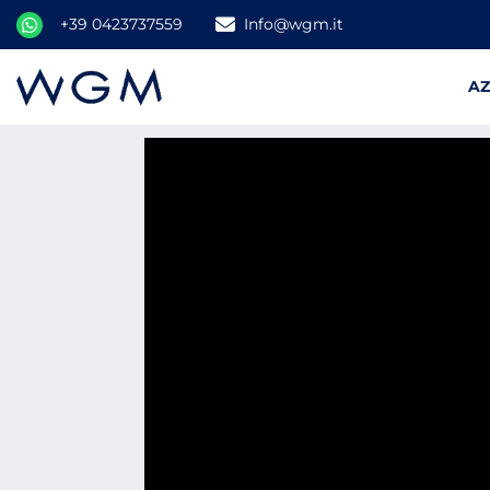
+39 0423737559
Info@wgm.it
A