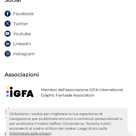
Social
Facebook
Twitter
Youtube
Linkedin
Instagram
Associazioni
Membro dell’associazione IGFA International
Graphic Fairtrade Association
Socio di ARGI
Utilizziamo i cookie per migliorare la tua esperienza di
Associazione Fornitori Industria Grafica
navigazione, per pubblicare annunci o contenuti personalizzati e
per analizzare il nostro traffico. Cliccando su "Accetta tutto",
acconsenti al nostro utilizzo dei cookie. Leggi di più sulla
Informativa sulla privacy
.
P.IVA IT03319200279 - C.F 03416790263 | MEC TV 052290 -