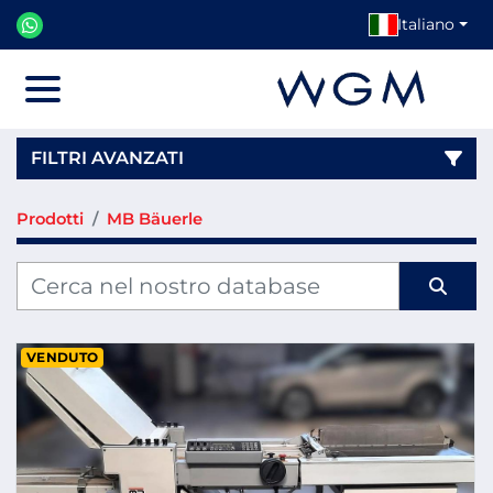
Italiano
Menu
FILTRI AVANZATI
Prodotti
MB Bäuerle
Categoria
Produttore
VENDUTO
Modello