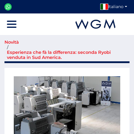
Italiano
Menu
Novità
Esperienza che fà la differenza: seconda Ryobi
venduta in Sud America.