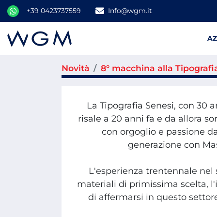
+39 0423737559
Info@wgm.it
A
Novità
8° macchina alla Tipograf
La Tipografia Senesi, con 30 a
risale a 20 anni fa e da allora 
con orgoglio e passione d
generazione con Mass
L'esperienza trentennale nel s
materiali di primissima scelta,
di affermarsi in questo settor