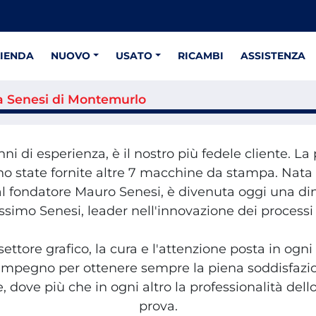
ZIENDA
NUOVO
USATO
RICAMBI
ASSISTENZA
ia Senesi di Montemurlo
nni di esperienza, è il nostro più fedele cliente. L
sono state fornite altre 7 macchine da stampa. Na
al fondatore Mauro Senesi, è divenuta oggi una d
imo Senesi, leader nell'innovazione dei processi
ettore grafico, la cura e l'attenzione posta in ogni 
 l'impegno per ottenere sempre la piena soddisfaz
e, dove più che in ogni altro la professionalità de
prova.