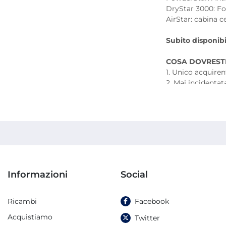
DryStar 3000: For
AirStar: cabina c
Subito disponibi
COSA DOVREST
1. Unico acquiren
2. Mai incidentat
3. Cilindri cromat
4. Buone condizi
5. Visibile instal
Note
La serie Heidel
globale nel sett
reputazione di H
Informazioni
Social
Progettata per l
pilastro di medie
un'ampia gamma d
Ricambi
Facebook
mercato dell'us
Acquistiamo
Twitter
ricercatissime p