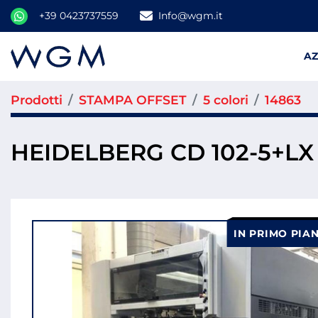
+39 0423737559
Info@wgm.it
A
Prodotti
STAMPA OFFSET
5 colori
14863
HEIDELBERG CD 102-5+LX
IN PRIMO PIA