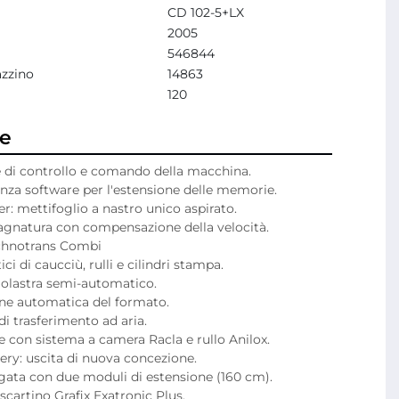
CD 102-5+LX
2005
546844
zzino
14863
120
ne
 di controllo e comando della macchina.
enza software per l'estensione delle memorie.
r: mettifoglio a nastro unico aspirato.
agnatura con compensazione della velocità.
chnotrans Combi 
i di caucciù, rulli e cilindri stampa.
olastra semi-automatico.
one automatica del formato.
di trasferimento ad aria.
e con sistema a camera Racla e rullo Anilox.
ery: uscita di nuova concezione.
ngata con due moduli di estensione (160 cm).
cartino Grafix Exatronic Plus.