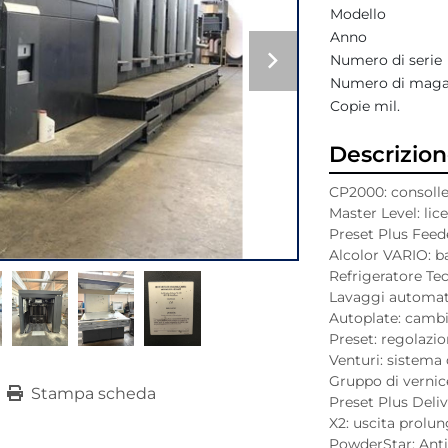
Modello
Anno
Numero di serie
Numero di maga
Copie mil.
Descrizio
CP2000: consolle
Master Level: lic
Preset Plus Feede
Alcolor VARIO: b
Refrigeratore Te
Lavaggi automatic
Autoplate: cambi
Preset: regolazi
Venturi: sistema 
Gruppo di vernic
Stampa scheda
Preset Plus Deliv
X2: uscita prolu
PowderStar: Antis