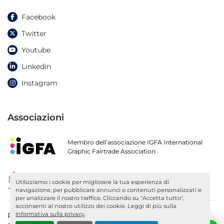
Facebook
Twitter
Youtube
Linkedin
Instagram
Associazioni
Membro dell’associazione IGFA International
Graphic Fairtrade Association
Socio di ARGI
Utilizziamo i cookie per migliorare la tua esperienza di
Associazione Fornitori Industria Grafica
navigazione, per pubblicare annunci o contenuti personalizzati e
per analizzare il nostro traffico. Cliccando su "Accetta tutto",
acconsenti al nostro utilizzo dei cookie. Leggi di più sulla
Informativa sulla privacy
.
P.IVA IT03319200279 - C.F 03416790263 | MEC TV 052290 -