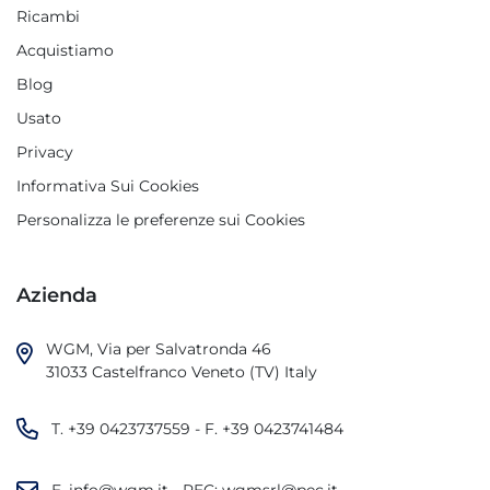
Ricambi
Acquistiamo
Blog
Usato
Privacy
Informativa Sui Cookies
Personalizza le preferenze sui Cookies
Azienda
WGM, Via per Salvatronda 46

31033 Castelfranco Veneto (TV) Italy
T.
+39 0423737559
- F.
+39 0423741484
E.
info@wgm.it
- PEC:
wgmsrl@pec.it