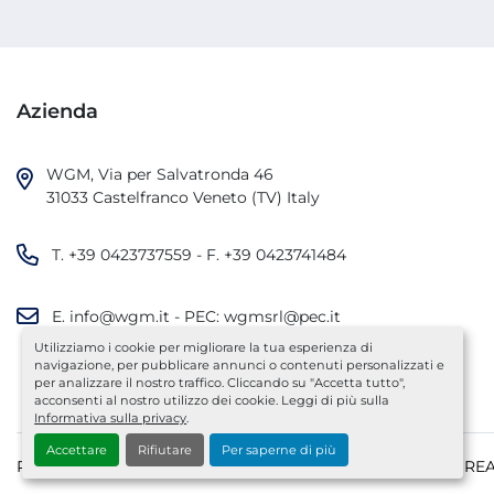
Azienda
WGM, Via per Salvatronda 46

31033 Castelfranco Veneto (TV) Italy
T.
+39 0423737559
- F.
+39 0423741484
E.
info@wgm.it
- PEC:
wgmsrl@pec.it
Utilizziamo i cookie per migliorare la tua esperienza di
navigazione, per pubblicare annunci o contenuti personalizzati e
per analizzare il nostro traffico. Cliccando su "Accetta tutto",
acconsenti al nostro utilizzo dei cookie. Leggi di più sulla
Informativa sulla privacy
.
Accettare
Rifiutare
Per saperne di più
P.IVA IT03319200279 - C.F 03416790263 | MEC TV 052290 - RE