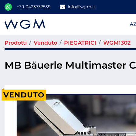
+39 0423737559
Info@wgm.it
A
Prodotti
Venduto
PIEGATRICI
WGM1302
MB Bäuerle Multimaster 
VENDUTO