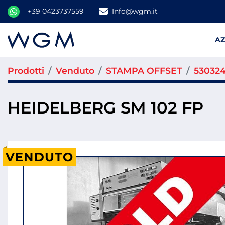
+39 0423737559
Info@wgm.it
A
Prodotti
Venduto
STAMPA OFFSET
53032
HEIDELBERG SM 102 FP
VENDUTO