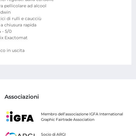
 pellicolare ad alcool

dwin

i di rulli e caucciù

a chiusura rapida

- 5/0

ix Exactomat

co in uscita
Associazioni
Membro dell’associazione IGFA International
Graphic Fairtrade Association
Socio di ARGI