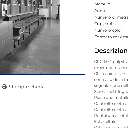
Modello
Anno
Numero di maga
Copie mil. c.
Numero colori
Formato max 
Descrizio
CPC 1.02: pulpito
movimento dei reg
CP Tronic: siste
controllo delle f
segnalazione del
Stampa scheda
Spies: mettifoglio
Piastrone metalli
Controllo elettro
Controllo elettro
Puntatura a rotell
Fotocellule

Calamai automatic