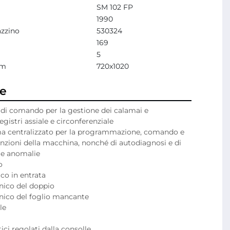
SM 102 FP
1990
zzino
530324
169
5
mm
720x1020
ne
 di comando per la gestione dei calamai e 
istri assiale e circonferenziale

ma centralizzato per la programmazione, comando e 
unzioni della macchina, nonché di autodiagnosi e di 
le anomalie



co in entrata

nico del doppio

nico del foglio mancante

e

i regolati dalla consolle
